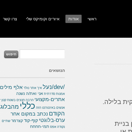
ראשי
אודות
איורים וקומיקס שלי
צרו קשר
הנושאים
/dev/נעל
אלף מילים
איך אתר נולד
אני ואת/ה נשנה
אמנות סדרתית
אתרים-מקצועי
 בלילה.
הרבה חנונים בשטח קטן
יש
כללי
מהבלוג
אנשים באינטרנט הזה
הקודם
נכתב במקום אחר
ערס-בלוגטי
קוף-קוד
קצרמר
שתיים
יית
תמי-חחחח
נקודה אפס
ו