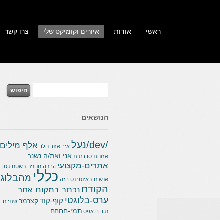
ראשי
אודות
איורים וקומיקס שלי
צרו קשר
הנושאים
/dev/נעל
אלף מילים
איך אתר נולד
אני ואת/ה נשנה
אמנות סדרתית
אתרים-מקצועי
הרבה חנונים בשטח קטן
יש
כללי
מהבלוג
אנשים באינטרנט הזה
הקודם
נכתב במקום אחר
ערס-בלוגטי
קוף-קוד
קצרמר
שתיים
תמי-חחחח
נקודה אפס